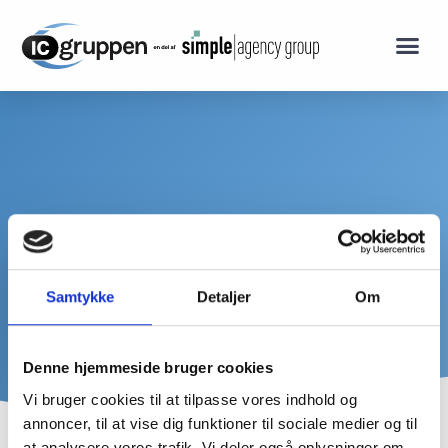
IT outsou
Modern Workp
Support
Samtykke
Detaljer
Om
Denne hjemmeside bruger cookies
Vi bruger cookies til at tilpasse vores indhold og
annoncer, til at vise dig funktioner til sociale medier og til
at analysere vores trafik. Vi deler også oplysninger om