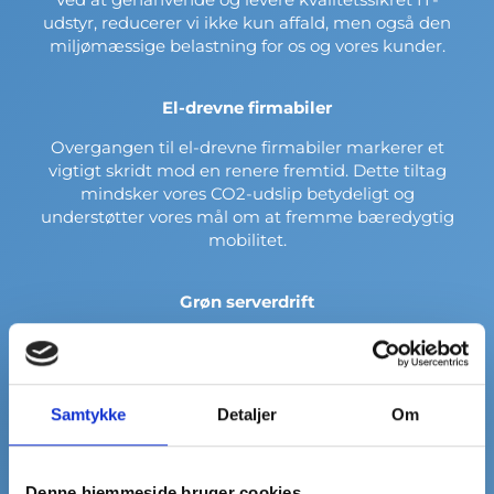
udstyr, reducerer vi ikke kun affald, men også den
miljømæssige belastning for os og vores kunder.
El-drevne firmabiler
Overgangen til el-drevne firmabiler markerer et
vigtigt skridt mod en renere fremtid. Dette tiltag
mindsker vores CO2-udslip betydeligt og
understøtter vores mål om at fremme bæredygtig
mobilitet.
Grøn serverdrift
Vores serverløsninger drives næsten udelukkende af
grøn el, hvilket sikrer en bæredygtig drift og
understøtter global overgang til vedvarende
energikilder. Dette er en del af vores løfte om at
Samtykke
Detaljer
Om
levere ansvarlige IT-løsninger.
Denne hjemmeside bruger cookies