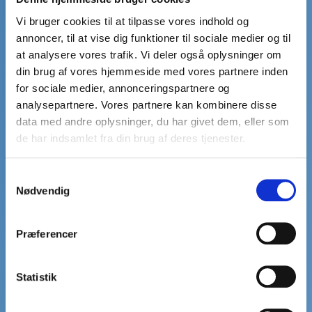
Energieffektive kontorer
Vi bruger cookies til at tilpasse vores indhold og
Vi har forpligtet os til at reducere vores
annoncer, til at vise dig funktioner til sociale medier og til
energiforbrug ved at implementere energieffektive
løsninger på vores kontorer. Fra LED-belysning til
at analysere vores trafik. Vi deler også oplysninger om
smarte energistyringssystemer, hver detalje bidrager
din brug af vores hjemmeside med vores partnere inden
til vores grønne profil.
for sociale medier, annonceringspartnere og
analysepartnere. Vores partnere kan kombinere disse
data med andre oplysninger, du har givet dem, eller som
Bæredygtige partnerskaber
de har indsamlet fra din brug af deres tjenester.
Endelig er vi engagerede i bæredygtige
partnerskaber. Vi samarbejder med leverandører og
Samtykkevalg
virksomheder, der deler vores vision om
Nødvendig
bæredygtighed, for at sikre en ansvarlig og
bæredygtig værdikæde.
Vores engagement i bæredygtighed er dybt
Præferencer
forankret i vores forretningsmodel og de løsninger, vi
tilbyder. Vi er dedikerede til at bidrage til en mere
bæredygtig fremtid og inviterer vores kunder og
Statistik
partnere til at deltage i denne vigtige rejse.