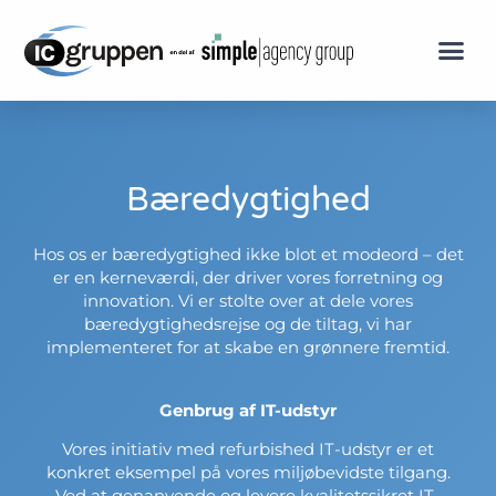
IT outsou
Modern Workp
Bæredygtighed
Hos os er bæredygtighed ikke blot et modeord – det
er en kerneværdi, der driver vores forretning og
innovation. Vi er stolte over at dele vores
bæredygtighedsrejse og de tiltag, vi har
implementeret for at skabe en grønnere fremtid.
Genbrug af IT-udstyr
Vores initiativ med refurbished IT-udstyr er et
konkret eksempel på vores miljøbevidste tilgang.
Ved at genanvende og levere kvalitetssikret IT-